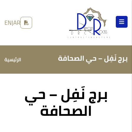
EN
|
AR
برج نَفِل – حي الصحافة
الرئيسية
برج نَفِل – حي
الصحافة