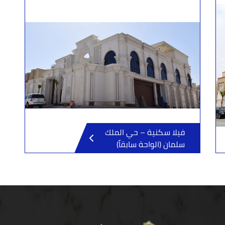
فيلا سكنية – حي الملك
سلمان (الواحة سابقاً)