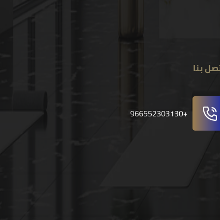
تصل بنا
+966552303130